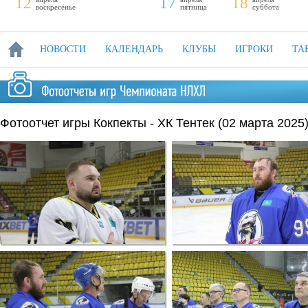
12
17
18
воскресенье
пятница
суббота
НОВОСТИ
КАЛЕНДАРЬ
КЛУБЫ
ИГРОКИ
ТА
Фотоотчет игры Кокпекты - ХК Тентек (02 марта 2025