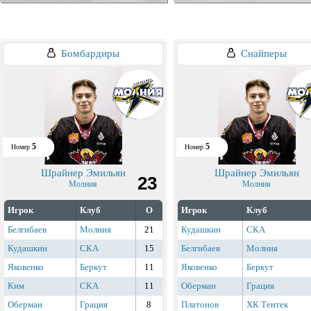
Бомбардиры
Снайперы
5
5
Номер
Номер
Шрайнер Эмильян
Шрайнер Эмильян
23
Молния
Молния
Игрок
Клуб
О
Игрок
Клуб
Белгибаев
Молния
21
Кудашкин
СКА
Кудашкин
СКА
15
Белгибаев
Молния
Яковенко
Беркут
11
Яковенко
Беркут
Ким
СКА
11
Оберман
Грация
Оберман
Грация
8
Платонов
ХК Тентек