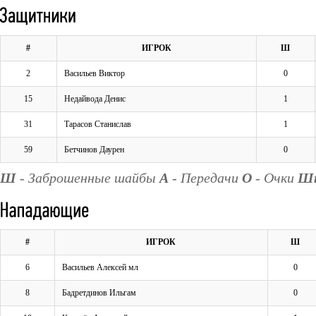
#
ИГРОК
Ш
2
Васильев Виктор
0
15
Недайвода Денис
1
31
Тарасов Станислав
1
59
Бетчинов Даурен
0
Ш
- Заброшенные шайбы
А
- Передачи
О
- Очки
Ш
#
ИГРОК
Ш
6
Васильев Алексей мл
0
8
Бадретдинов Ильгам
0