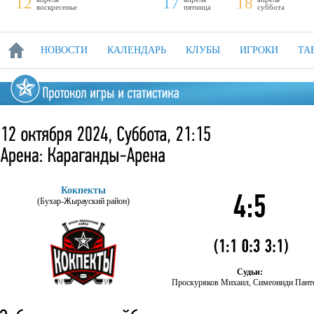
12
17
18
воскресенье
пятница
суббота
НОВОСТИ
КАЛЕНДАРЬ
КЛУБЫ
ИГРОКИ
ТА
Кокпекты
(Бухар-Жырауский район)
Судьи:
Проскуряков Михаил, Симеониди Пант