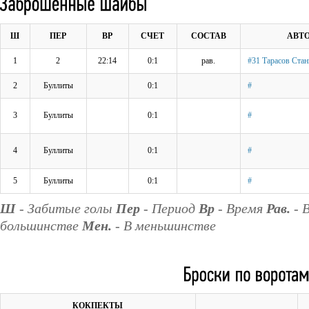
Ш
ПЕР
ВР
СЧЕТ
СОСТАВ
АВТ
1
2
22:14
0:1
рав.
#31 Тарасов Стан
2
Буллиты
0:1
#
3
Буллиты
0:1
#
4
Буллиты
0:1
#
5
Буллиты
0:1
#
Ш
- Забитые голы
Пер
- Период
Вр
- Время
Рав.
- 
большинстве
Мен.
- В меньшинстве
КОКПЕКТЫ