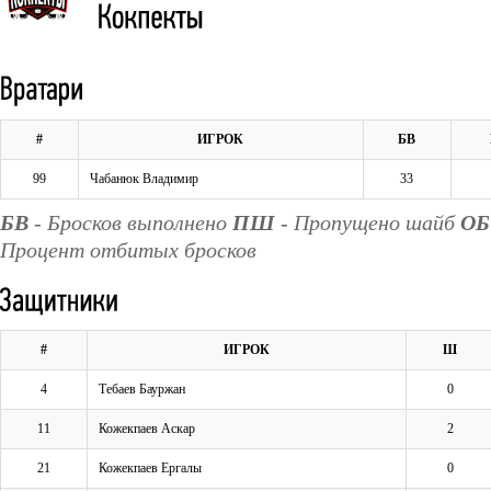
#
ИГРОК
БВ
99
Чабанюк Владимир
33
БВ
- Бросков выполнено
ПШ
- Пропущено шайб
ОБ
Процент отбитых бросков
#
ИГРОК
Ш
4
Тебаев Бауржан
0
11
Кожекпаев Аскар
2
21
Кожекпаев Ергалы
0