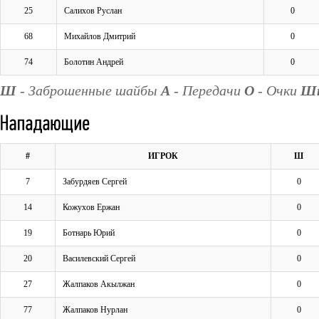
25
Салихов Руслан
0
68
Михайлов Дмитрий
0
74
Болотин Андрей
0
Ш
- Заброшенные шайбы
А
- Передачи
О
- Очки
Ш
#
ИГРОК
Ш
7
Забурдяев Сергей
0
14
Кожухов Ержан
0
19
Ботнарь Юрий
0
20
Василевский Сергей
0
27
Жалпаков Акылжан
0
77
Жалпаков Нурлан
0