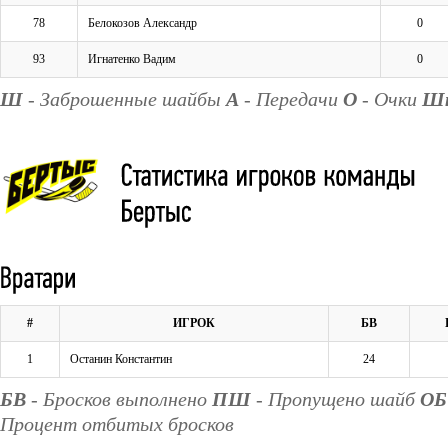
78
Белокозов Александр
0
93
Игнатенко Вадим
0
Ш
- Заброшенные шайбы
А
- Передачи
О
- Очки
Ш
#
ИГРОК
БВ
1
Останин Константин
24
БВ
- Бросков выполнено
ПШ
- Пропущено шайб
ОБ
Процент отбитых бросков