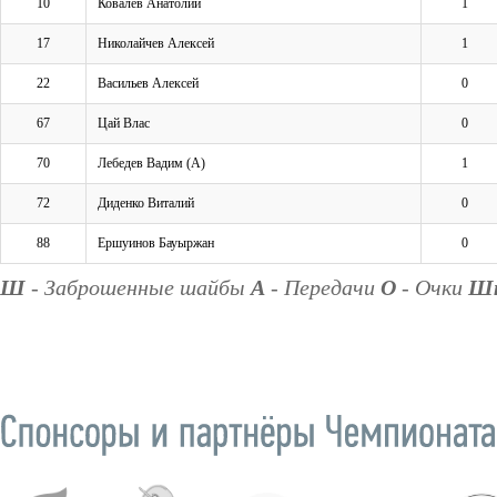
10
Ковалёв Анатолий
1
17
Николайчев Алексей
1
22
Васильев Алексей
0
67
Цай Влас
0
70
Лебедев Вадим (А)
1
72
Диденко Виталий
0
88
Ершуинов Бауыржан
0
Ш
- Заброшенные шайбы
А
- Передачи
О
- Очки
Ш