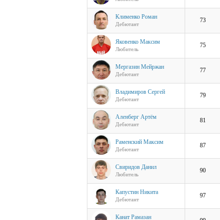
Клименко Роман
73
Дебютант
Яковенко Максим
75
Любитель
Мергазин Мейржан
77
Дебютант
Владимиров Сергей
79
Дебютант
Аленберг Артём
81
Дебютант
Раменский Максим
87
Дебютант
Свиридов Данил
90
Любитель
Капустин Никита
97
Дебютант
Канат Рамазан