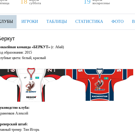
18
19
ятница
суббота
воскресенье
КЛУБЫ
ИГРОКИ
ТАБЛИЦЫ
СТАТИСТИКА
ФОТО
В
Беркут
оккейная команда «БЕРКУТ
»
(г. Абай)
од образования: 2015
лубные цвета: белый, красный
уководство клуба:
раменков Алексей
ренерский штаб:
лавный тренер: Тян Игорь