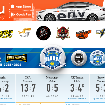
Arlan
СКА
Металлург
ХК Тентек
Берку
таллург
Молния
Arlan
СКА
Молни
0 2:1 1:1
2:3 7:1 4:3
0:0 0:2 0:3
1:1 0:0 2:2
1:1 2:2 
окол матча
протокол матча
протокол 
преля
апреля
апреля