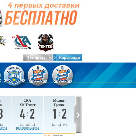
т
СКА
Молния
я
ХК Тентек
Грация
2:0
2:1 1:0 1:1
1:1 1:1 0:0
матча
протокол матча
апреля