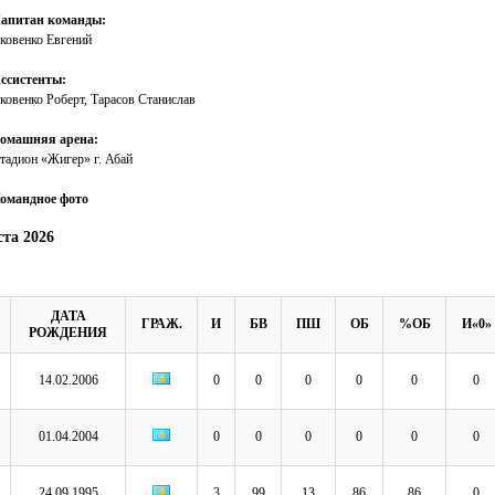
апитан команды:
ковенко Евгений
ссистенты:
ковенко Роберт, Тарасов Станислав
омашняя арена:
тадион «Жигер» г. Абай
омандное фото
ста 2026
ДАТА
ГРАЖ.
И
БВ
ПШ
ОБ
%ОБ
И«0»
РОЖДЕНИЯ
14.02.2006
0
0
0
0
0
0
01.04.2004
0
0
0
0
0
0
24.09.1995
3
99
13
86
86
0