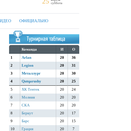
25
суббота
ИДЕО
ОФИЦИАЛЬНО
Команда
И
О
1
Arlan
20
36
2
Legion
20
31
3
Металлург
20
30
4
Qutqarushy
20
25
5
ХК Тентек
20
24
6
Молния
20
20
7
СКА
20
20
8
Беркут
20
17
9
Барс
20
15
10
Грация
20
7