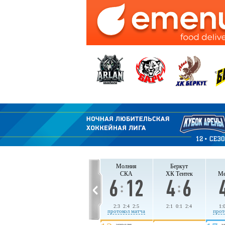
СКА
ХК Тентек
Молния
Беркут
Молния
Беркут
СКА
ХК Тентек
Ме
1:6 1:2 3:2
3:1 1:2 4:0
2:3 2:4 2:5
2:1 0:1 2:4
1:
протокол матча
протокол матча
протокол матча
прот
апреля
апреля
а