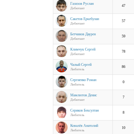
Газизов Руслан
47
Дебютант
Сакетов Еркебулан
57
Дебютант
Бетчинов Даурен
59
Дебютант
Климчук Сергей
78
Дебютант
Чалый Сергей
86
Любитель
Сергиенко Роман
0
Любитель
Мамлютов Денис
7
Дебютант
Сериков Бексултан
8
Любитель
Ковалёв Анатолий
10
Любитель