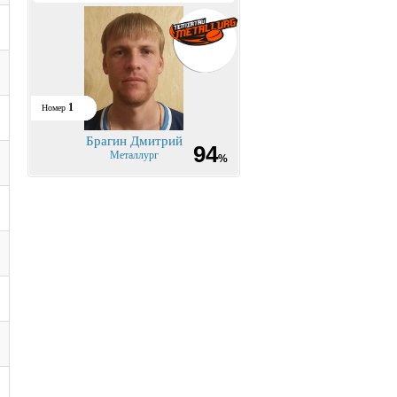
1
Номер
Брагин Дмитрий
94
Металлург
%