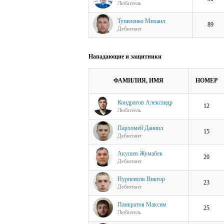
Любитель
Тупиленко Михаил
89
Дебютант
Нападающие и защитники
ФАМИЛИЯ, ИМЯ
НОМЕР
Кондратов Александр
12
Любитель
Пархомей Даниил
15
Дебютант
Акушев Жумабек
20
Дебютант
Нурпеисов Виктор
23
Дебютант
Панкратов Максим
25
Любитель