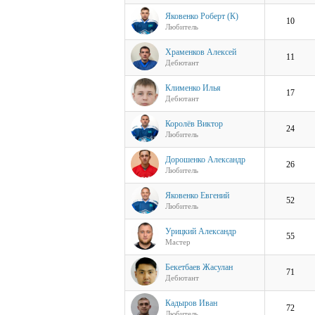
Яковенко Роберт (К)
10
Любитель
Храменков Алексей
11
Дебютант
Клименко Илья
17
Дебютант
Королёв Виктор
24
Любитель
Дорошенко Александр
26
Любитель
Яковенко Евгений
52
Любитель
Урицкий Александр
55
Мастер
Бекетбаев Жасулан
71
Дебютант
Кадыров Иван
72
Любитель