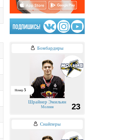
Бомбардиры
5
Номер
Шрайнер Эмильян
23
Молния
Снайперы