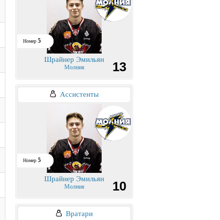
5
Номер
Шрайнер Эмильян
13
Молния
Ассистенты
5
Номер
Шрайнер Эмильян
10
Молния
Вратари