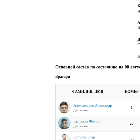
К
Я
А
Я
Д
С
К
Основной состав по состоянию на 08 авгу
Вратари
ФАМИЛИЯ, ИМЯ
НОМЕР
Александров Александр
1
Дебютант
Капустин Филипп
20
Дебютант
Стругов Егор
30