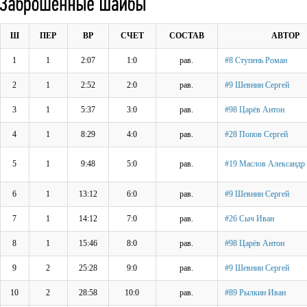
Ш
ПЕР
ВР
СЧЕТ
СОСТАВ
АВТОР
1
1
2:07
1:0
рав.
#8 Ступень Роман
2
1
2:52
2:0
рав.
#9 Шевнин Сергей
3
1
5:37
3:0
рав.
#98 Царёв Антон
4
1
8:29
4:0
рав.
#28 Попов Сергей
5
1
9:48
5:0
рав.
#19 Маслов Александр 
6
1
13:12
6:0
рав.
#9 Шевнин Сергей
7
1
14:12
7:0
рав.
#26 Сыч Иван
8
1
15:46
8:0
рав.
#98 Царёв Антон
9
2
25:28
9:0
рав.
#9 Шевнин Сергей
10
2
28:58
10:0
рав.
#89 Рылкин Иван