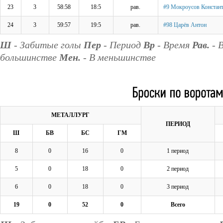
23
3
58:58
18:5
рав.
#9 Мокроусов Констан
24
3
59:57
19:5
рав.
#98 Царёв Антон
Ш
- Забитые голы
Пер
- Период
Вр
- Время
Рав.
- 
большинстве
Мен.
- В меньшинстве
МЕТАЛЛУРГ
ПЕРИОД
Ш
БВ
БС
ГМ
8
0
16
0
1 период
5
0
18
0
2 период
6
0
18
0
3 период
19
0
52
0
Всего