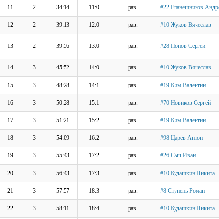
11
2
34:14
11:0
рав.
#22 Епанешников Андр
12
2
39:13
12:0
рав.
#10 Жуков Вячеслав
13
2
39:56
13:0
рав.
#28 Попов Сергей
14
3
45:52
14:0
рав.
#10 Жуков Вячеслав
15
3
48:28
14:1
рав.
#19 Ким Валентин
16
3
50:28
15:1
рав.
#70 Новиков Сергей
17
3
51:21
15:2
рав.
#19 Ким Валентин
18
3
54:09
16:2
рав.
#98 Царёв Антон
19
3
55:43
17:2
рав.
#26 Сыч Иван
20
3
56:43
17:3
рав.
#10 Кудашкин Никита
21
3
57:57
18:3
рав.
#8 Ступень Роман
22
3
58:11
18:4
рав.
#10 Кудашкин Никита