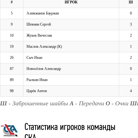
#
ИГРОК
Ш
5
Алимжанов Бауржан
0
9
Шевнин Сергей
3
10
Жуков Вячеслав
2
19
Маслов Александр (К)
1
26
Сыч Иван
2
87
Новосёлов Александр
0
89
Рылкин Иван
1
98
Царёв Антон
4
Ш
- Заброшенные шайбы
А
- Передачи
О
- Очки
Ш