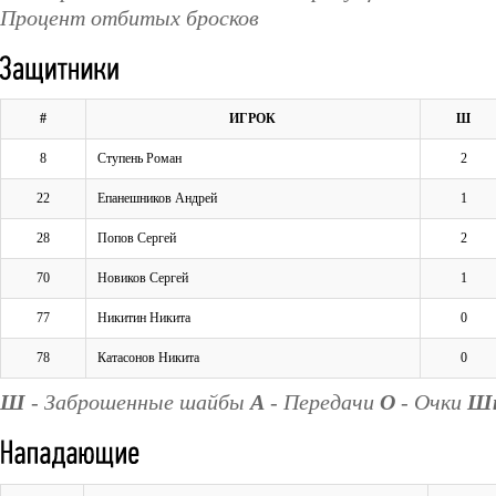
Процент отбитых бросков
#
ИГРОК
Ш
8
Ступень Роман
2
22
Епанешников Андрей
1
28
Попов Сергей
2
70
Новиков Сергей
1
77
Никитин Никита
0
78
Катасонов Никита
0
Ш
- Заброшенные шайбы
А
- Передачи
О
- Очки
Ш