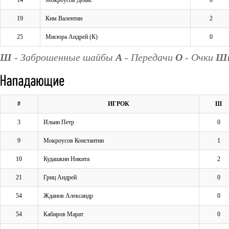
19
Ким Валентин
2
25
Мисюра Андрей (К)
0
Ш
- Заброшенные шайбы
А
- Передачи
О
- Очки
Ш
#
ИГРОК
Ш
3
Ильин Петр
0
9
Мокроусов Константин
1
10
Кудашкин Никита
2
21
Гриц Андрей
0
54
Жданов Александр
0
54
Кабиров Марат
0