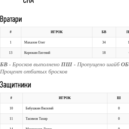
#
ИГРОК
БВ
1
Махалов Олег
34
13
Корюкин Евгений
18
БВ
- Бросков выполнено
ПШ
- Пропущено шайб
ОБ
Процент отбитых бросков
#
ИГРОК
Ш
10
Бабушкин Василий
0
11
Тасимов Тахир
0
14
Мокроусов Денис
0