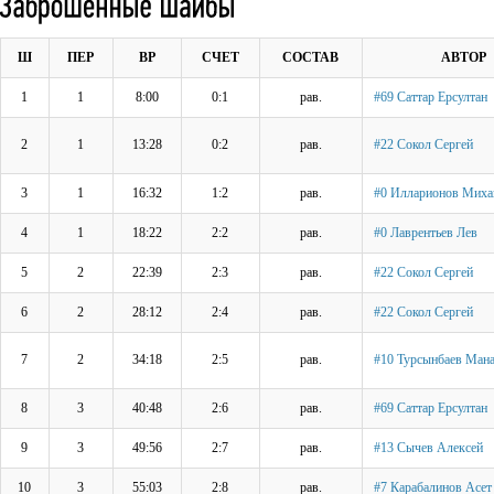
Ш
ПЕР
ВР
СЧЕТ
СОСТАВ
АВТОР
1
1
8:00
0:1
рав.
#69 Саттар Ерсултан
2
1
13:28
0:2
рав.
#22 Сокол Сергей
3
1
16:32
1:2
рав.
#0 Илларионов Миха
4
1
18:22
2:2
рав.
#0 Лаврентьев Лев
5
2
22:39
2:3
рав.
#22 Сокол Сергей
6
2
28:12
2:4
рав.
#22 Сокол Сергей
7
2
34:18
2:5
рав.
#10 Турсынбаев Ман
8
3
40:48
2:6
рав.
#69 Саттар Ерсултан
9
3
49:56
2:7
рав.
#13 Сычев Алексей
10
3
55:03
2:8
рав.
#7 Карабалинов Асет