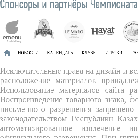
НОВОСТИ
КАЛЕНДАРЬ
КЛУБЫ
ИГРОКИ
ТА
Исключительные права на дизайн и вс
расположение материалов принадле
Использование материалов сайта ра
Воспроизведение товарного знака, 
письменного разрешения запрещено 
законодательством Республики Каза
автоматизированное извлечение 
официального разрешения. При цити