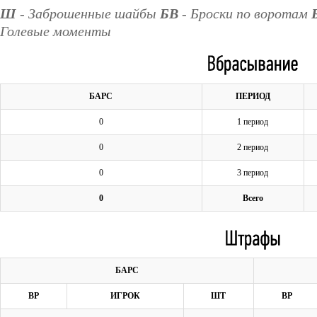
Ш
- Заброшенные шайбы
БВ
- Броски по воротам
Голевые моменты
БАРС
ПЕРИОД
0
1 период
0
2 период
0
3 период
0
Всего
БАРС
ВР
ИГРОК
ШТ
ВР