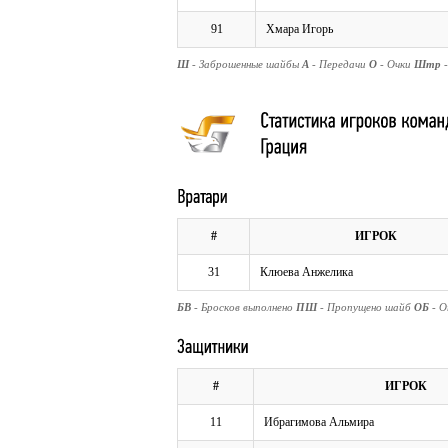
91
Хмара Игорь
Ш
- Заброшенные шайбы
А
- Передачи
О
- Очки
Штр
#
ИГРОК
31
Клюева Анжелика
БВ
- Бросков выполнено
ПШ
- Пропущено шайб
ОБ
- 
#
ИГРОК
11
Ибрагимова Альмира