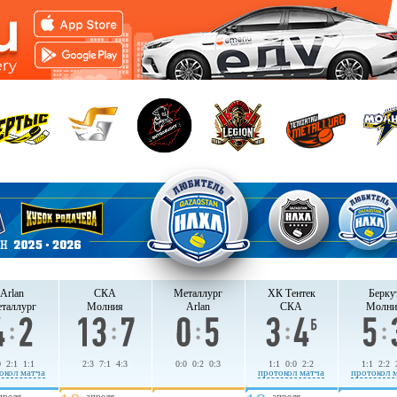
Arlan
СКА
Металлург
ХК Тентек
Берку
таллург
Молния
Arlan
СКА
Молни
0 2:1 1:1
2:3 7:1 4:3
0:0 0:2 0:3
1:1 0:0 2:2
1:1 2:2 
окол матча
протокол матча
протокол 
преля
апреля
апреля