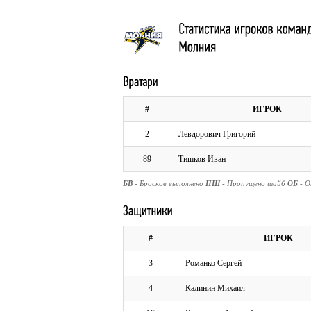
#
ИГРОК
2
Левдорович Григорий
89
Тишков Иван
БВ
- Бросков выполнено
ПШ
- Пропущено шайб
ОБ
- 
#
ИГРОК
3
Романко Сергей
4
Калинин Михаил