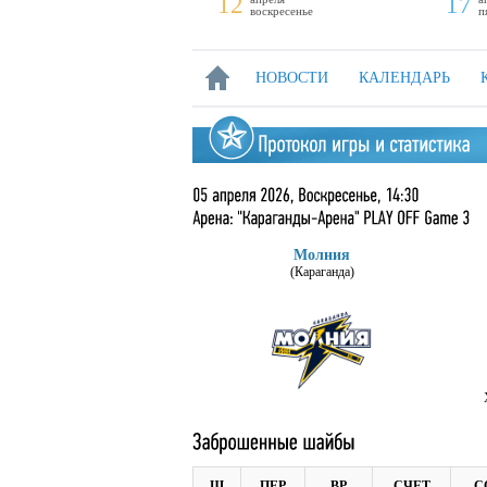
11
12
17
суббота
воскресенье
п
НОВОСТИ
КАЛЕНДАРЬ
Молния
(Караганда)
Ш
ПЕР
ВР
СЧЕТ
С