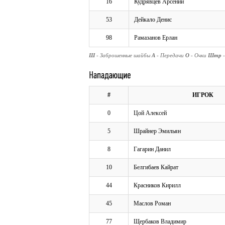
16
Кудрявцев Арсений
53
Дейкало Денис
98
Рамазанов Ерлан
Ш
- Заброшенные шайбы
А
- Передачи
О
- Очки
Штр
#
ИГРОК
0
Цой Алексей
5
Шрайнер Эмильян
8
Гагарин Данил
10
Белгибаев Кайрат
44
Красников Кирилл
45
Маслов Роман
77
Щербаков Владимир