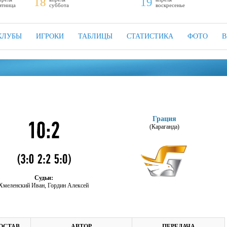
18
19
ятница
суббота
воскресенье
КЛУБЫ
ИГРОКИ
ТАБЛИЦЫ
СТАТИСТИКА
ФОТО
В
Грация
(Караганда)
Судьи:
Хмеленский Иван, Гордин Алексей
ОСТАВ
АВТОР
ПЕРЕДАЧА