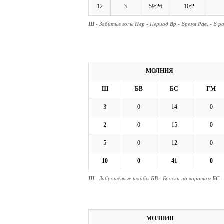
12
3
59:26
10:2
Ш
- Забитые голы
Пер
- Период
Вр
- Время
Рав.
- В р
МОЛНИЯ
Ш
БВ
БС
ГМ
3
0
14
0
2
0
15
0
5
0
12
0
10
0
41
0
Ш
- Заброшенные шайбы
БВ
- Броски по воротам
БС
-
МОЛНИЯ