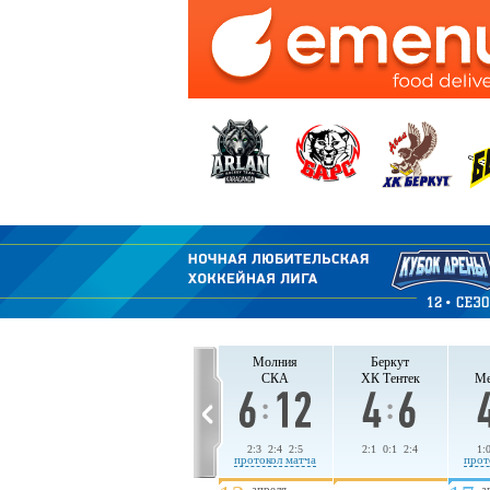
СКА
ХК Тентек
Молния
Беркут
Молния
Беркут
СКА
ХК Тентек
Ме
1:6 1:2 3:2
3:1 1:2 4:0
2:3 2:4 2:5
2:1 0:1 2:4
1:
протокол матча
протокол матча
протокол матча
прот
апреля
апреля
а