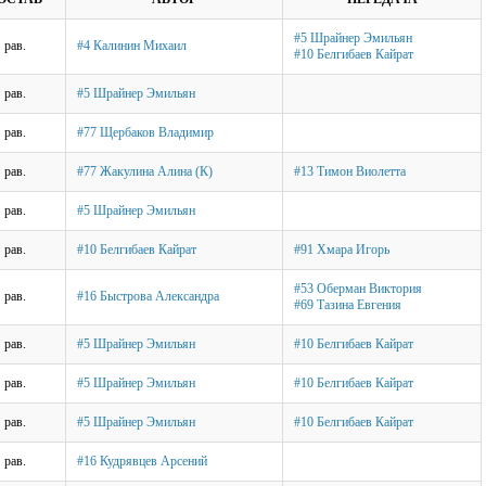
#5 Шрайнер Эмильян
рав.
#4 Калинин Михаил
#10 Белгибаев Кайрат
рав.
#5 Шрайнер Эмильян
рав.
#77 Щербаков Владимир
рав.
#77 Жакулина Алина (К)
#13 Тимон Виолетта
рав.
#5 Шрайнер Эмильян
рав.
#10 Белгибаев Кайрат
#91 Хмара Игорь
#53 Оберман Виктория
рав.
#16 Быстрова Александра
#69 Тазина Евгения
рав.
#5 Шрайнер Эмильян
#10 Белгибаев Кайрат
рав.
#5 Шрайнер Эмильян
#10 Белгибаев Кайрат
рав.
#5 Шрайнер Эмильян
#10 Белгибаев Кайрат
рав.
#16 Кудрявцев Арсений