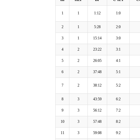
1
1
1:12
1:0
2
1
5:28
2:0
3
1
15:14
3:0
4
2
23:22
3:1
5
2
26:05
4:1
6
2
37:48
5:1
7
2
38:12
5:2
8
3
43:59
6:2
9
3
56:12
7:2
10
3
57:48
8:2
11
3
59:08
9:2