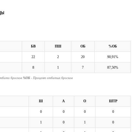
БВ
ПШ
ОБ
%ОБ
22
2
20
90,91%
8
1
7
87,50%
Отбито бросков
%ОБ
- Процент отбитых бросков
Ш
А
О
ШТР
0
0
0
0
1
0
1
0