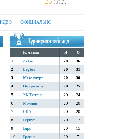
25
суббота
ИДЕО
ОФИЦИАЛЬНО
Команда
И
О
1
Arlan
20
36
2
Legion
20
31
3
Металлург
20
30
4
Qutqarushy
20
25
5
ХК Тентек
20
24
6
Молния
20
20
7
СКА
20
20
8
Беркут
20
17
9
Барс
20
15
10
Грация
20
7