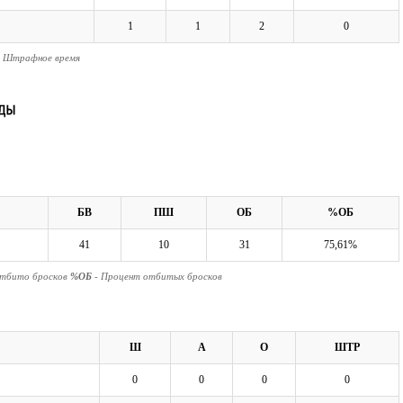
1
1
2
0
- Штрафное время
БВ
ПШ
ОБ
%ОБ
41
10
31
75,61%
Отбито бросков
%ОБ
- Процент отбитых бросков
Ш
А
О
ШТР
0
0
0
0