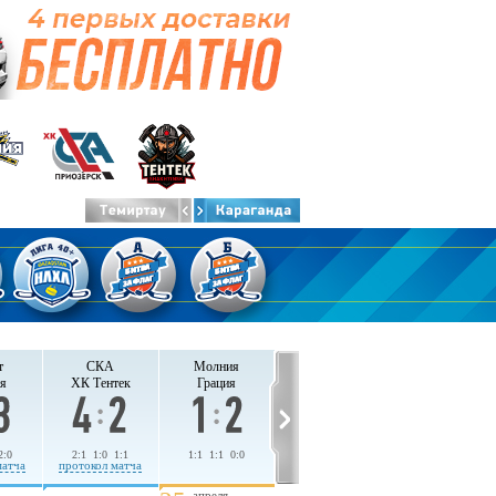
т
СКА
Молния
я
ХК Тентек
Грация
2:0
2:1 1:0 1:1
1:1 1:1 0:0
матча
протокол матча
апреля