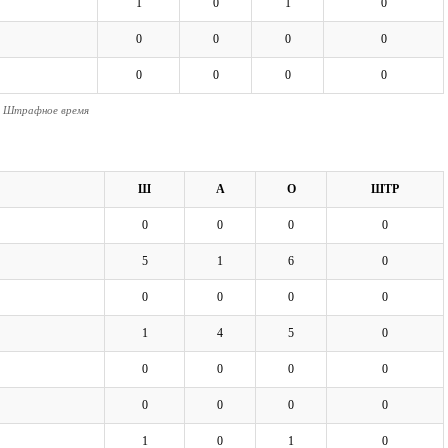
1
0
1
0
0
0
0
0
0
0
0
0
- Штрафное время
Ш
А
О
ШТР
0
0
0
0
5
1
6
0
0
0
0
0
1
4
5
0
0
0
0
0
0
0
0
0
1
0
1
0