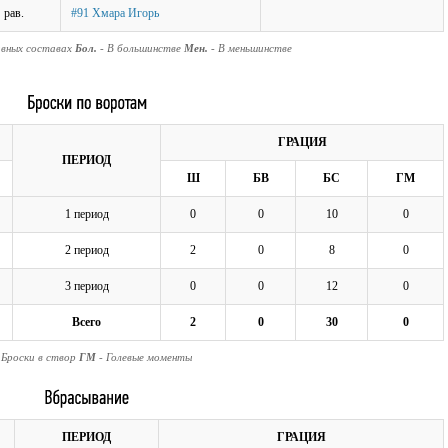
рав.
#91 Хмара Игорь
авных составах
Бол.
- В большинстве
Мен.
- В меньшинстве
ГРАЦИЯ
ПЕРИОД
Ш
БВ
БС
ГМ
1 период
0
0
10
0
2 период
2
0
8
0
3 период
0
0
12
0
Всего
2
0
30
0
 Броски в створ
ГМ
- Голевые моменты
ПЕРИОД
ГРАЦИЯ