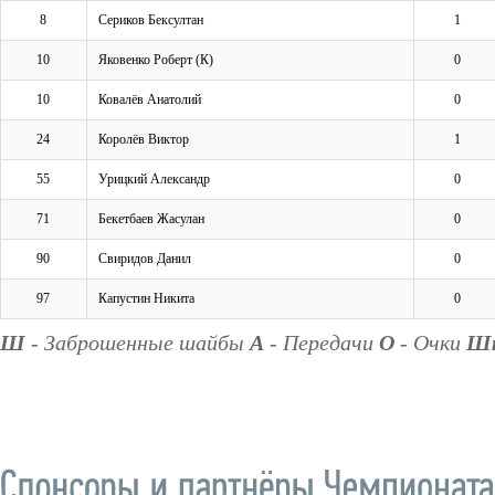
8
Сериков Бексултан
1
10
Яковенко Роберт (К)
0
10
Ковалёв Анатолий
0
24
Королёв Виктор
1
55
Урицкий Александр
0
71
Бекетбаев Жасулан
0
90
Свиридов Данил
0
97
Капустин Никита
0
Ш
- Заброшенные шайбы
А
- Передачи
О
- Очки
Ш