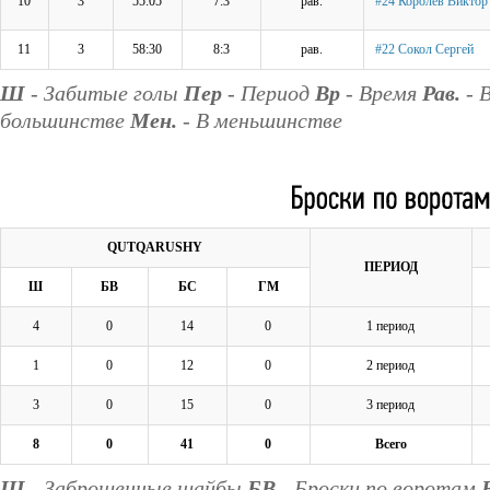
10
3
55:05
7:3
рав.
#24 Королёв Виктор
11
3
58:30
8:3
рав.
#22 Сокол Сергей
Ш
- Забитые голы
Пер
- Период
Вр
- Время
Рав.
- 
большинстве
Мен.
- В меньшинстве
QUTQARUSHY
ПЕРИОД
Ш
БВ
БС
ГМ
4
0
14
0
1 период
1
0
12
0
2 период
3
0
15
0
3 период
8
0
41
0
Всего
Ш
- Заброшенные шайбы
БВ
- Броски по воротам