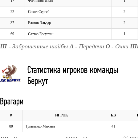
17
Филиппов Иван
1
22
Сокол Сергей
2
37
Елатов Эльдар
2
69
Саттар Ерсултан
1
Ш
- Заброшенные шайбы
А
- Передачи
О
- Очки
Ш
#
ИГРОК
БВ
89
Тупиленко Михаил
41