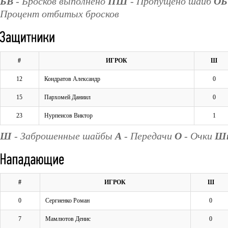
БВ
- Бросков выполнено
ПШ
- Пропущено шайб
ОБ
Процент отбитых бросков
#
ИГРОК
Ш
12
Кондратов Александр
0
15
Пархомей Даниил
0
23
Нурпеисов Виктор
1
Ш
- Заброшенные шайбы
А
- Передачи
О
- Очки
Ш
#
ИГРОК
Ш
0
Сергиенко Роман
0
7
Мамлютов Денис
0