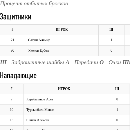
Процент отбитых бросков
#
ИГРОК
Ш
21
Сафин Альмир
1
90
Укенов Ербол
0
Ш
- Заброшенные шайбы
А
- Передачи
О
- Очки
Ш
#
ИГРОК
Ш
7
Карабалинов Асет
0
10
Турсынбаев Манас
1
13
Сычев Алексей
0