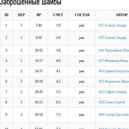
Ш
ПЕР
ВР
СЧЕТ
СОСТАВ
АВТОР
1
1
5:40
1:0
рав.
#37 Елатов Эльдар
2
1
9:50
2:0
рав.
#37 Елатов Эльдар
3
1
10:55
3:0
рав.
#10 Турсынбаев Ман
4
1
16:17
4:0
рав.
#17 Филиппов Иван
5
2
24:37
4:1
рав.
#8 Сериков Бексулта
6
2
29:10
4:2
рав.
#23 Нурпеисов Викт
7
2
29:45
5:2
рав.
#21 Сафин Альмир
8
3
43:15
6:2
рав.
#22 Сокол Сергей
9
3
50:10
7:2
рав.
#69 Саттар Ерсултан