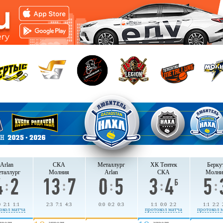
Arlan
СКА
Металлург
ХК Тентек
Берку
таллург
Молния
Arlan
СКА
Молни
0 2:1 1:1
2:3 7:1 4:3
0:0 0:2 0:3
1:1 0:0 2:2
1:1 2:2 
окол матча
протокол матча
протокол 
преля
апреля
апреля