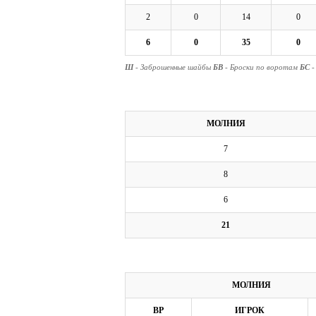
2
0
14
0
6
0
35
0
Ш
- Заброшенные шайбы
БВ
- Броски по воротам
БС
-
МОЛНИЯ
7
8
6
21
МОЛНИЯ
ВР
ИГРОК