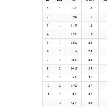
1
1
3:22
1:0
2
1
9:48
1:1
3
1
11:03
1:2
4
1
17:09
1:3
5
1
18:02
2:3
6
2
21:19
2:4
7
2
28:02
3:4
8
2
30:18
3:5
9
2
35:33
3:6
10
2
37:02
3:7
11
2
39:18
4:7
12
3
45:19
4:8