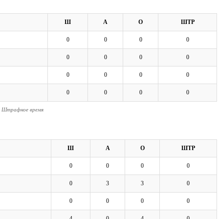
Ш
А
О
ШТР
0
0
0
0
0
0
0
0
0
0
0
0
0
0
0
0
- Штрафное время
Ш
А
О
ШТР
0
0
0
0
0
3
3
0
0
0
0
0
4
0
4
0