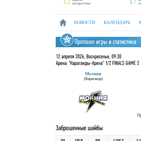
11
12
17
суббота
воскресенье
п
НОВОСТИ
КАЛЕНДАРЬ
Молния
(Караганда)
Пр
Ш
ПЕР
ВР
СЧЕТ
С