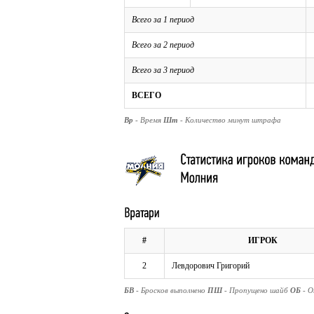
Всего за 1 период
Всего за 2 период
Всего за 3 период
ВСЕГО
Вр
- Время
Шт
- Количество минут штрафа
#
ИГРОК
2
Левдорович Григорий
БВ
- Бросков выполнено
ПШ
- Пропущено шайб
ОБ
- 