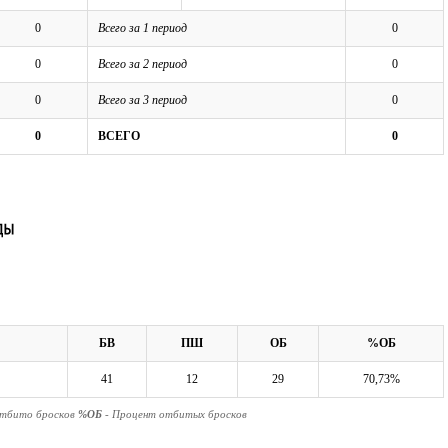
0
Всего за 1 период
0
0
Всего за 2 период
0
0
Всего за 3 период
0
0
ВСЕГО
0
БВ
ПШ
ОБ
%ОБ
41
12
29
70,73%
Отбито бросков
%ОБ
- Процент отбитых бросков