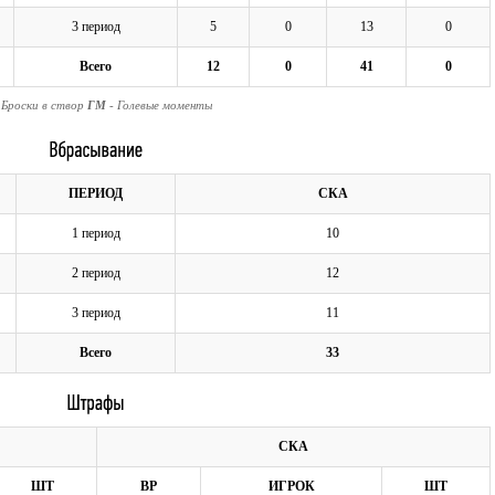
3 период
5
0
13
0
Всего
12
0
41
0
 Броски в створ
ГМ
- Голевые моменты
ПЕРИОД
СКА
1 период
10
2 период
12
3 период
11
Всего
33
СКА
ШТ
ВР
ИГРОК
ШТ