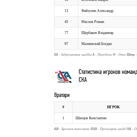
13
Файзулин Александр
45
Маслов Роман
77
Щербаков Владимир
97
Малиевский Богдан
Ш
- Заброшенные шайбы
А
- Передачи
О
- Очки
Штр
#
ИГРОК
1
Швецов Константин
БВ
- Бросков выполнено
ПШ
- Пропущено шайб
ОБ
- 