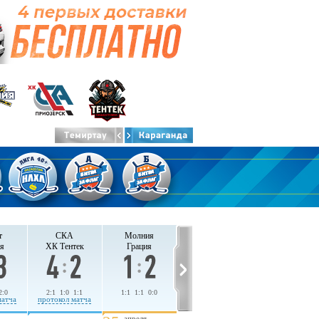
т
СКА
Молния
я
ХК Тентек
Грация
2:0
2:1 1:0 1:1
1:1 1:1 0:0
матча
протокол матча
апреля