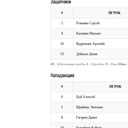
#
ИГРОК
3
Романко Сергей
4
Калинин Михаил
16
Кудрявцев Арсений
53
Дейкало Денис
Ш
- Заброшенные шайбы
А
- Передачи
О
- Очки
Штр
#
ИГРОК
0
Цой Алексей
5
Шрайнер Эмильян
8
Гагарин Данил
10
Белгибаев Кайрат