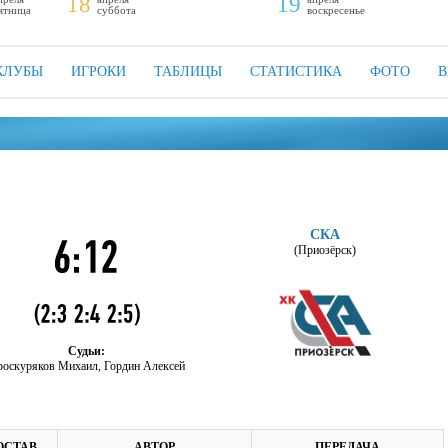
18
19
ятница
суббота
воскресенье
КЛУБЫ
ИГРОКИ
ТАБЛИЦЫ
СТАТИСТИКА
ФОТО
В
СКА
(Приозёрск)
Судьи:
оскуряков Михаил, Гордин Алексей
ОСТАВ
АВТОР
ПЕРЕДАЧА