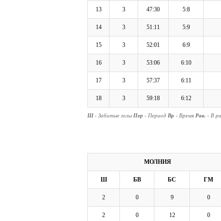
13
3
47:30
5:8
14
3
51:11
5:9
15
3
52:01
6:9
16
3
53:06
6:10
17
3
57:37
6:11
18
3
59:18
6:12
Ш
- Забитые голы
Пер
- Период
Вр
- Время
Рав.
- В р
МОЛНИЯ
Ш
БВ
БС
ГМ
2
0
9
0
2
0
12
0