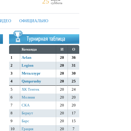
25
суббота
ИДЕО
ОФИЦИАЛЬНО
Команда
И
О
1
Arlan
20
36
2
Legion
20
31
3
Металлург
20
30
4
Qutqarushy
20
25
5
ХК Тентек
20
24
6
Молния
20
20
7
СКА
20
20
8
Беркут
20
17
9
Барс
20
15
10
Грация
20
7