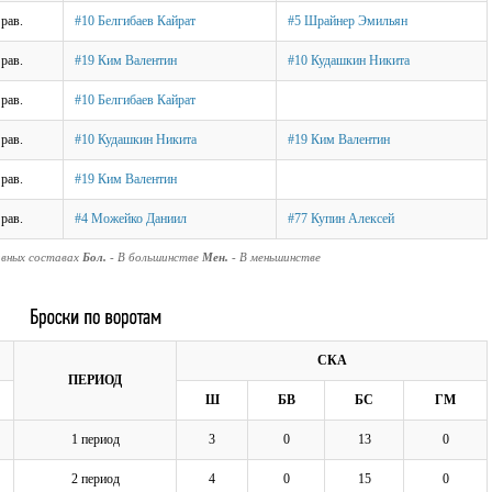
рав.
#10 Белгибаев Кайрат
#5 Шрайнер Эмильян
рав.
#19 Ким Валентин
#10 Кудашкин Никита
рав.
#10 Белгибаев Кайрат
рав.
#10 Кудашкин Никита
#19 Ким Валентин
рав.
#19 Ким Валентин
рав.
#4 Можейко Даниил
#77 Купин Алексей
авных составах
Бол.
- В большинстве
Мен.
- В меньшинстве
СКА
ПЕРИОД
Ш
БВ
БС
ГМ
1 период
3
0
13
0
2 период
4
0
15
0