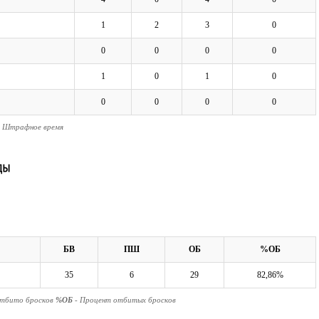
1
2
3
0
0
0
0
0
1
0
1
0
0
0
0
0
- Штрафное время
БВ
ПШ
ОБ
%ОБ
35
6
29
82,86%
Отбито бросков
%ОБ
- Процент отбитых бросков