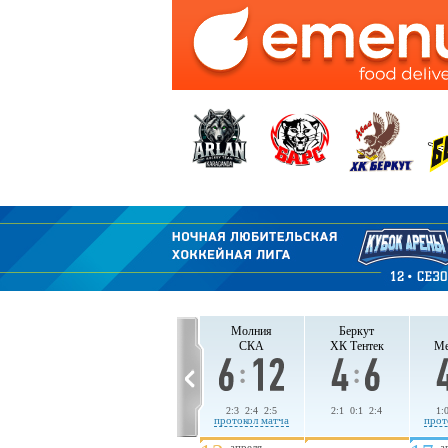
СКА
ХК Тентек
Молния
Беркут
Молния
Беркут
СКА
ХК Тентек
Ме
1:6 1:2 3:2
3:1 1:2 4:0
2:3 2:4 2:5
2:1 0:1 2:4
1:
протокол матча
протокол матча
протокол матча
прот
апреля
апреля
а