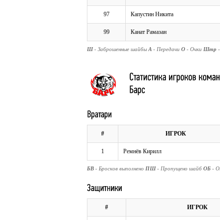
97
Капустин Никита
99
Канат Рамазан
Ш
- Заброшенные шайбы
А
- Передачи
О
- Очки
Штр
#
ИГРОК
1
Ремнёв Кирилл
БВ
- Бросков выполнено
ПШ
- Пропущено шайб
ОБ
- 
#
ИГРОК