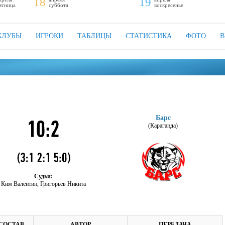
18
19
ятница
суббота
воскресенье
КЛУБЫ
ИГРОКИ
ТАБЛИЦЫ
СТАТИСТИКА
ФОТО
В
Барс
(Караганда)
Судьи:
Ким Валентин, Григорьев Никита
СОСТАВ
АВТОР
ПЕРЕДАЧА