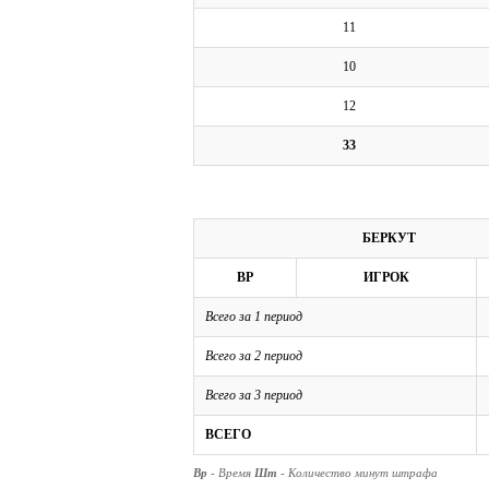
11
10
12
33
БЕРКУТ
ВР
ИГРОК
Всего за 1 период
Всего за 2 период
Всего за 3 период
ВСЕГО
Вр
- Время
Шт
- Количество минут штрафа