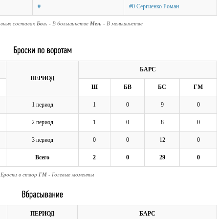
#
#0 Сергиенко Роман
авных составах
Бол.
- В большинстве
Мен.
- В меньшинстве
БАРС
ПЕРИОД
Ш
БВ
БС
ГМ
1 период
1
0
9
0
2 период
1
0
8
0
3 период
0
0
12
0
Всего
2
0
29
0
 Броски в створ
ГМ
- Голевые моменты
ПЕРИОД
БАРС