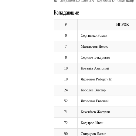
Ш
- Заброшенные шайбы
А
- Передачи
О
- Очки
Штр
#
ИГРОК
0
Сергиенко Роман
7
Мамлютов Денис
8
Сериков Бексултан
10
Ковалёв Анатолий
10
Яковенко Роберт (К)
24
Королёв Виктор
52
Яковенко Евгений
71
Бекетбаев Жасулан
72
Кадыров Иван
90
Свиридов Данил