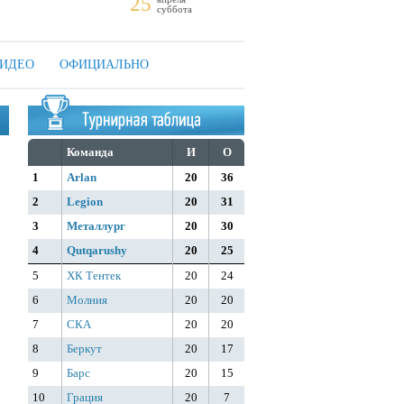
25
суббота
ИДЕО
ОФИЦИАЛЬНО
Команда
И
О
1
Arlan
20
36
2
Legion
20
31
3
Металлург
20
30
4
Qutqarushy
20
25
5
ХК Тентек
20
24
6
Молния
20
20
7
СКА
20
20
8
Беркут
20
17
9
Барс
20
15
10
Грация
20
7