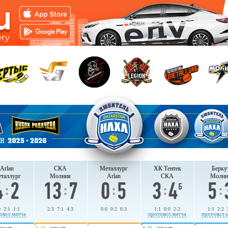
Arlan
СКА
Металлург
ХК Тентек
Берку
таллург
Молния
Arlan
СКА
Молни
0 2:1 1:1
2:3 7:1 4:3
0:0 0:2 0:3
1:1 0:0 2:2
1:1 2:2 
окол матча
протокол матча
протокол 
преля
апреля
апреля