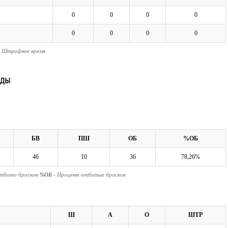
0
0
0
0
0
0
0
0
- Штрафное время
БВ
ПШ
ОБ
%ОБ
46
10
36
78,26%
Отбито бросков
%ОБ
- Процент отбитых бросков
Ш
А
О
ШТР