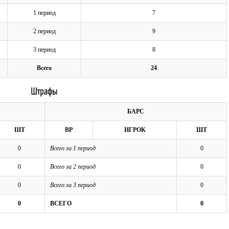
1 период
7
2 период
9
3 период
8
Всего
24
БАРС
ШТ
ВР
ИГРОК
ШТ
0
Всего за 1 период
0
0
Всего за 2 период
0
0
Всего за 3 период
0
0
ВСЕГО
0