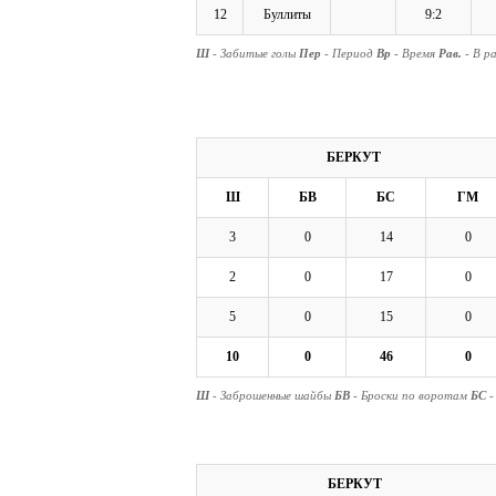
12
Буллиты
9:2
Ш
- Забитые голы
Пер
- Период
Вр
- Время
Рав.
- В р
БЕРКУТ
Ш
БВ
БС
ГМ
3
0
14
0
2
0
17
0
5
0
15
0
10
0
46
0
Ш
- Заброшенные шайбы
БВ
- Броски по воротам
БС
-
БЕРКУТ