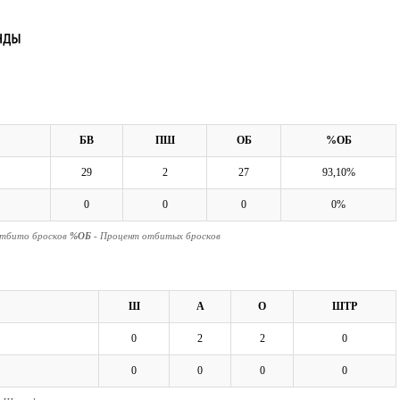
БВ
ПШ
ОБ
%ОБ
29
2
27
93,10%
0
0
0
0%
Отбито бросков
%ОБ
- Процент отбитых бросков
Ш
А
О
ШТР
0
2
2
0
0
0
0
0