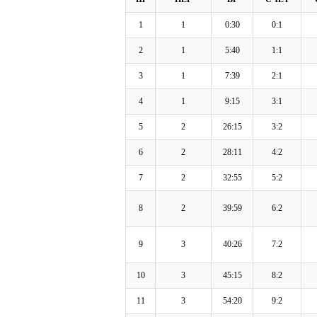
1
1
0:30
0:1
2
1
5:40
1:1
3
1
7:39
2:1
4
1
9:15
3:1
5
2
26:15
3:2
6
2
28:11
4:2
7
2
32:55
5:2
8
2
39:59
6:2
9
3
40:26
7:2
10
3
45:15
8:2
11
3
54:20
9:2