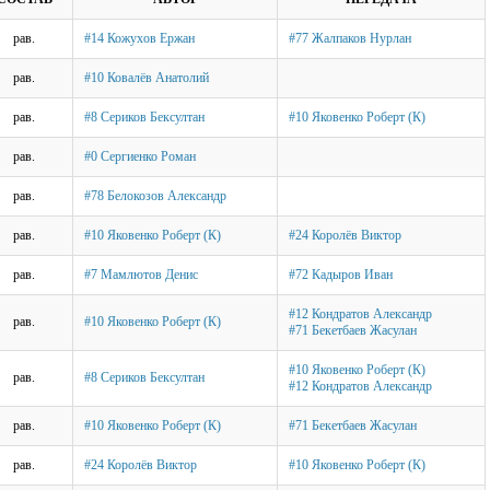
рав.
#14 Кожухов Ержан
#77 Жалпаков Нурлан
рав.
#10 Ковалёв Анатолий
рав.
#8 Сериков Бексултан
#10 Яковенко Роберт (К)
рав.
#0 Сергиенко Роман
рав.
#78 Белокозов Александр
рав.
#10 Яковенко Роберт (К)
#24 Королёв Виктор
рав.
#7 Мамлютов Денис
#72 Кадыров Иван
#12 Кондратов Александр
рав.
#10 Яковенко Роберт (К)
#71 Бекетбаев Жасулан
#10 Яковенко Роберт (К)
рав.
#8 Сериков Бексултан
#12 Кондратов Александр
рав.
#10 Яковенко Роберт (К)
#71 Бекетбаев Жасулан
рав.
#24 Королёв Виктор
#10 Яковенко Роберт (К)