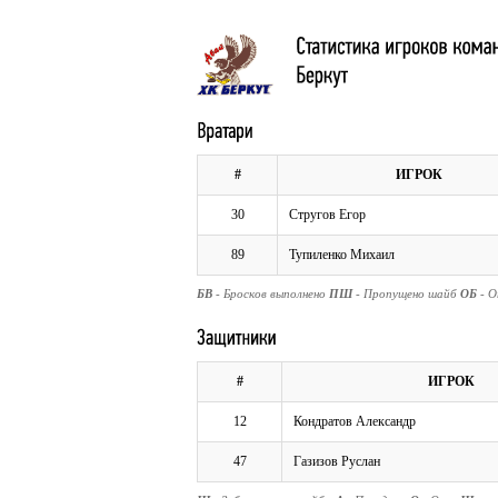
#
ИГРОК
30
Стругов Егор
89
Тупиленко Михаил
БВ
- Бросков выполнено
ПШ
- Пропущено шайб
ОБ
- 
#
ИГРОК
12
Кондратов Александр
47
Газизов Руслан