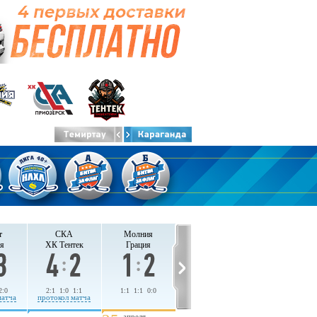
т
СКА
Молния
я
ХК Тентек
Грация
2:0
2:1 1:0 1:1
1:1 1:1 0:0
матча
протокол матча
апреля