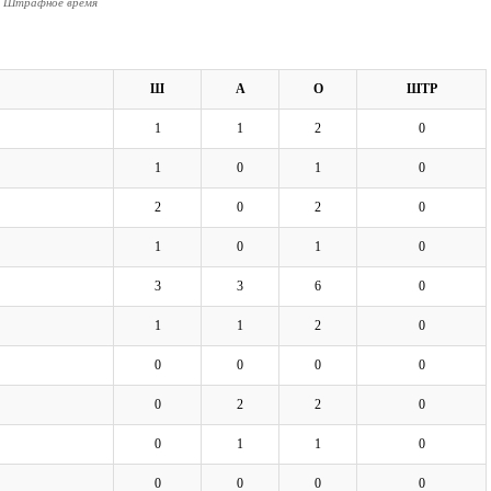
- Штрафное время
Ш
А
О
ШТР
1
1
2
0
1
0
1
0
2
0
2
0
1
0
1
0
3
3
6
0
1
1
2
0
0
0
0
0
0
2
2
0
0
1
1
0
0
0
0
0