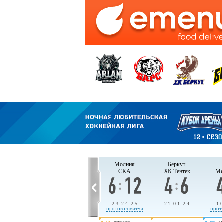
СКА
ХК Тентек
Молния
Беркут
Молния
Беркут
СКА
ХК Тентек
Ме
1:6 1:2 3:2
3:1 1:2 4:0
2:3 2:4 2:5
2:1 0:1 2:4
1:
протокол матча
протокол матча
протокол матча
прот
апреля
апреля
а